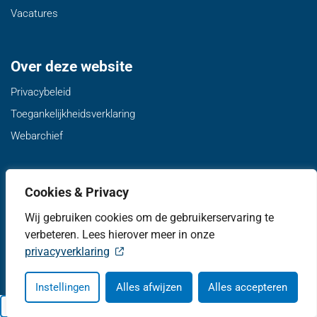
Vacatures
Over deze website
Privacybeleid
Toegankelijkheidsverklaring
Webarchief
Volg ons
Cookies & Privacy
Twitter van gemeente de Fryske Marren, opent in nieuw ta
Facebook van gemeente de Fryske Marren, opent i
LinkedIn van gemeente de Fryske Marren, 
YouTube kanaal van gemeente de F
Instagram van gemeente d
Wij gebruiken cookies om de gebruikerservaring te
verbeteren. Lees hierover meer in onze
privacyverklaring
Instellingen
Alles afwijzen
Alles accepteren
Lees voor
Uitleg woorden
Simpele tekst