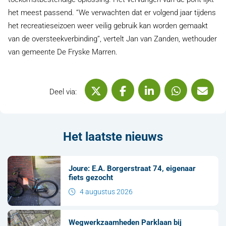
het meest passend. ‘‘We verwachten dat er volgend jaar tijdens
het recreatieseizoen weer veilig gebruik kan worden gemaakt
van de oversteekverbinding’’, vertelt Jan van Zanden, wethouder
van gemeente De Fryske Marren.
Deel via X (Twitter)
Deel via Facebook
Deel via LinkedIn
Deel via 
De
Deel via:
Het laatste nieuws
Joure: E.A. Borgerstraat 74, eigenaar
fiets gezocht
4 augustus 2026
Wegwerkzaamheden Parklaan bij