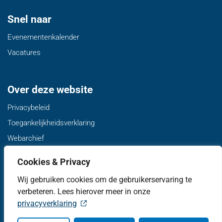
Snel naar
Evenementenkalender
Vacatures
Over deze website
Privacybeleid
Toegankelijkheidsverklaring
Webarchief
Cookies & Privacy
Volg ons
Wij gebruiken cookies om de gebruikerservaring te
Twitter van gemeente de Fryske Marren, opent in nieuw ta
Facebook van gemeente de Fryske Marren, opent i
LinkedIn van gemeente de Fryske Marren, 
YouTube kanaal van gemeente de F
Instagram van gemeente d
verbeteren. Lees hierover meer in onze
privacyverklaring