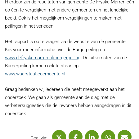
Hierdoor zijn de resultaten van gemeente De Fryske Marren één
op één te vergelijken met andere gemeenten en het landelijke
beeld. Ook is het mogelijk om vergelijkingen te maken met
peilingen in het verleden.
Het rapport is op te vragen via de website van de gemeente.
Kijk voor meer informatie over de Burgerpeiling op
www.defryskemarren.nl/burgerpeiling
. De uitkomsten van de
Burgerpeiling komen ook te staan op
u gaat naar een andere website
www.waarstaatjegemeente.nl
.
Graag bedanken wij iedereen die heeft meegewerkt aan het
onderzoek. We gaan als gemeente aan de slag met de
verbetersuggesties die de inwoners hebben aangedragen in dit
onderzoek.
Deel via X (Twitter)
Deel via Facebook
Deel via LinkedIn
Deel via 
De
Deel via: