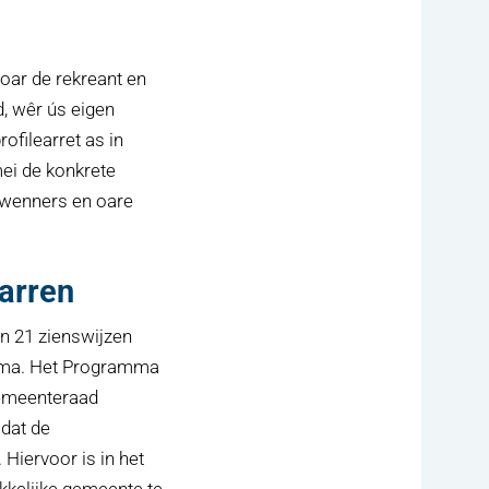
oar de rekreant en
d, wêr ús eigen
ofilearret as in
mei de konkrete
nwenners en oare
arren
n 21 zienswijzen
ramma. Het Programma
gemeenteraad
dat de
 Hiervoor is in het
kelijke gemeente te