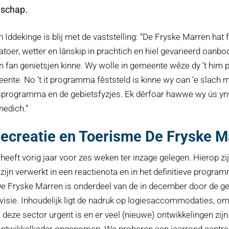
dschap.
dekinge is blij met de vaststelling: “De Fryske Marren hat f
 natoer, wetter en lânskip in prachtich en hiel gevarieerd oanbo
ûn fan genietsjen kinne. Wy wolle in gemeente wêze dy ’t him pr
eente. No ’t it programma fêststeld is kinne wy oan ’e slach 
ngsprogramma en de gebietsfyzjes. Ek dêrfoar hawwe wy ús y
edich.”
creatie en Toerisme De Fryske M
eft vorig jaar voor zes weken ter inzage gelegen. Hierop zij
zijn verwerkt in een reactienota en in het definitieve prog
De Fryske Marren is onderdeel van de in december door de 
isie. Inhoudelijk ligt de nadruk op logiesaccommodaties, om
eze sector urgent is en er veel (nieuwe) ontwikkelingen zijn.
ntwikkelkader opgenomen. We proberen een jaarrond aantrek