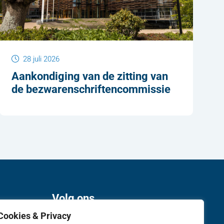
28 juli 2026
Aankondiging van de zitting van
de bezwarenschriftencommissie
Volg ons
Cookies & Privacy
Twitter van gemeente de Fryske Marren,
Facebook van gemeente de Frysk
LinkedIn van gemeente de
YouTube kanaal va
Instagram 