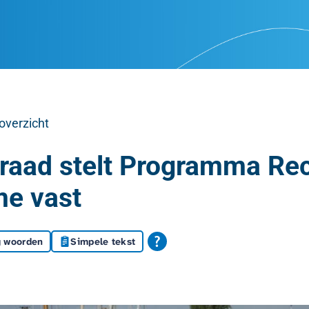
overzicht
aad stelt Programma Rec
me vast
g woorden
Simpele tekst