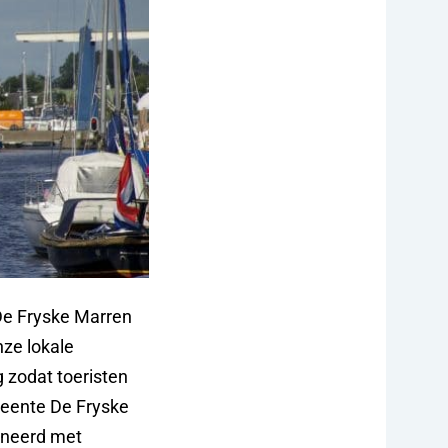
De Fryske Marren
nze lokale
g zodat toeristen
meente De Fryske
bineerd met