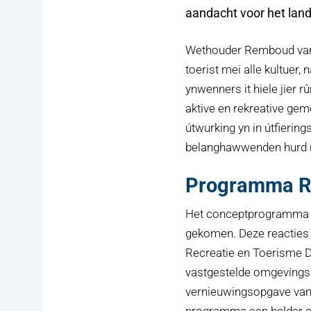
aandacht voor het lan
Wethouder Remboud van Id
toerist mei alle kultuer,
ynwenners it hiele jier r
aktive en rekreative gem
útwurking yn in útfieri
belanghawwenden hurd n
Programma Re
Het conceptprogramma he
gekomen. Deze reacties 
Recreatie en Toerisme 
vastgestelde omgevingsv
vernieuwingsopgave van d
programma een helder o