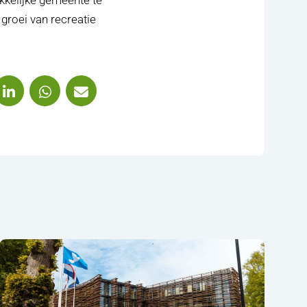
groei van recreatie
X (Twitter)
eel via Facebook
Deel via LinkedIn
Deel via WhatsApp
Deel via Mail