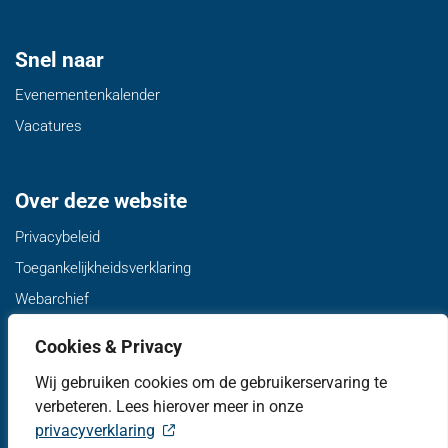
Snel naar
Evenementenkalender
Vacatures
Over deze website
Privacybeleid
Toegankelijkheidsverklaring
Webarchief
Cookies & Privacy
Volg ons
Wij gebruiken cookies om de gebruikerservaring te
Twitter van gemeente de Fryske Marren, opent in nieuw ta
Facebook van gemeente de Fryske Marren, opent i
LinkedIn van gemeente de Fryske Marren, 
YouTube kanaal van gemeente de F
Instagram van gemeente d
verbeteren. Lees hierover meer in onze
privacyverklaring