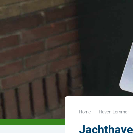
Home
Haven Lemmer
Jachthave