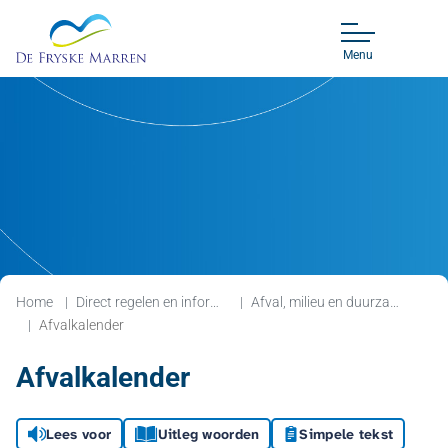
Menu
Home
Direct regelen en informatie
Afval, milieu en duurzaamheid
Afvalkalender
Afvalkalender
Lees voor
Uitleg woorden
Simpele tekst