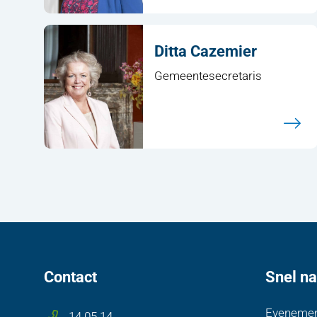
Ditta Cazemier
Gemeentesecretaris
Contact
Snel na
Evenemen
14 05 14